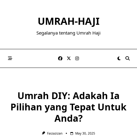
Skip
to
UMRAH-HAJI
content
Segalanya tentang Umrah Haji
Umrah DIY: Adakah Ia
Pilihan yang Tepat Untuk
Anda?
Faizazizan
May 30, 2025