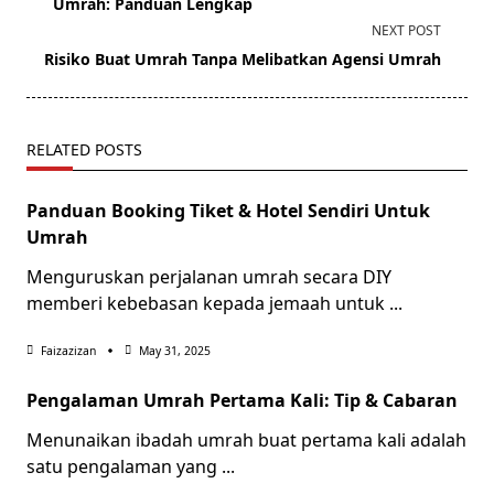
subtitle
Umrah: Panduan Lengkap
screen-
NEXT POST
reader-
Risiko Buat Umrah Tanpa Melibatkan Agensi Umrah
text">Page</span>
RELATED POSTS
Panduan Booking Tiket & Hotel Sendiri Untuk
Umrah
Menguruskan perjalanan umrah secara DIY
memberi kebebasan kepada jemaah untuk
...
Faizazizan
May 31, 2025
Pengalaman Umrah Pertama Kali: Tip & Cabaran
Menunaikan ibadah umrah buat pertama kali adalah
satu pengalaman yang
...