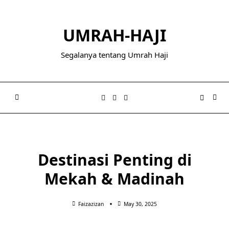
Skip
to
UMRAH-HAJI
content
Segalanya tentang Umrah Haji
Destinasi Penting di
Mekah & Madinah
Faizazizan
May 30, 2025