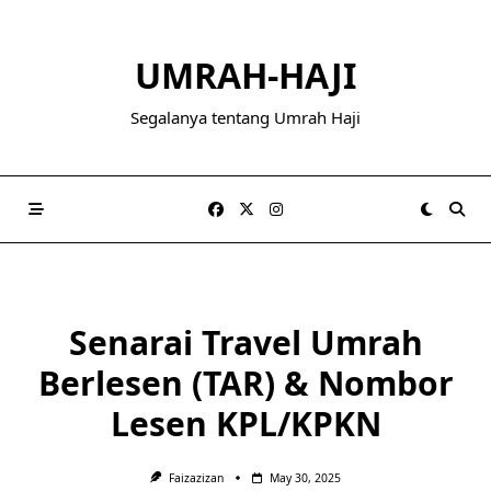
Skip
to
UMRAH-HAJI
content
Segalanya tentang Umrah Haji
Senarai Travel Umrah
Berlesen (TAR) & Nombor
Lesen KPL/KPKN
Faizazizan
May 30, 2025