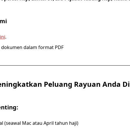
smi
ini
.
 dokumen dalam format PDF
Meningkatkan Peluang Rayuan Anda D
nting:
l (seawal Mac atau April tahun haji)