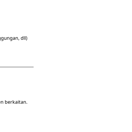
gungan, dll)
n berkaitan.