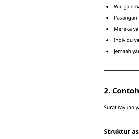
Warga emas
Pasangan k
Mereka ya
Individu y
Jemaah yan
2. Conto
Surat rayuan y
Struktur as