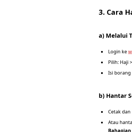
3. Cara H
a) Melalui 
Login ke
w
Pilih: Haji
Isi boran
b) Hantar S
Cetak dan 
Atau hanta
Bahagian 