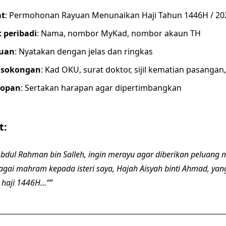
at
: Permohonan Rayuan Menunaikan Haji Tahun 1446H / 20
 peribadi
: Nama, nombor MyKad, nombor akaun TH
yuan
: Nyatakan dengan jelas dan ringkas
 sokongan
: Kad OKU, surat doktor, sijil kematian pasangan,
sopan
: Sertakan harapan agar dipertimbangkan
t:
 Abdul Rahman bin Salleh, ingin merayu agar diberikan peluang 
agai mahram kepada isteri saya, Hajah Aisyah binti Ahmad, yang 
 haji 1446H…”