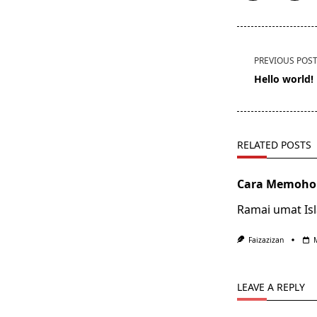
<span
PREVIOUS POS
class="nav-
Hello world!
subtitle
screen-
reader-
text">Page</s
RELATED POSTS
Cara Memohon 
Ramai umat Is
Faizazizan
LEAVE A REPLY