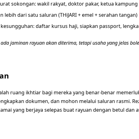
rat sokongan: wakil rakyat, doktor pakar, ketua kampung
n lebih dari satu saluran (THiJARI + emel + serahan tangan)
kesungguhan: daftar kursus haji, siapkan passport, lengka
ada jaminan rayuan akan diterima, tetapi usaha yang jelas bol
lan
alah ruang ikhtiar bagi mereka yang benar-benar memerluka
lengkapkan dokumen, dan mohon melalui saluran rasmi. Reze
ramai yang berjaya selepas buat rayuan dengan betul dan a