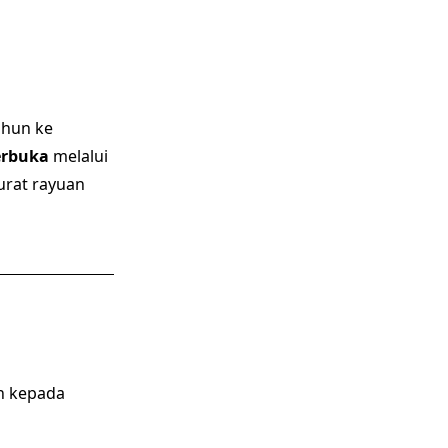
ahun ke
erbuka
melalui
surat rayuan
n kepada