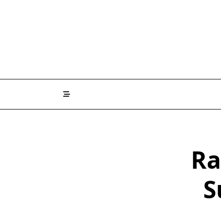
Skip
to
content
Ra
S