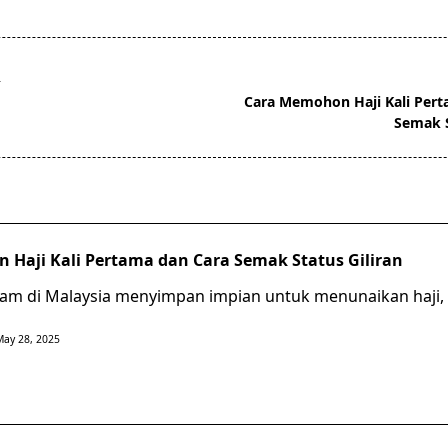
T
Cara Memohon Haji Kali Pert
Semak S
pan>
Haji Kali Pertama dan Cara Semak Status Giliran
lam di Malaysia menyimpan impian untuk menunaikan haji,
May 28, 2025