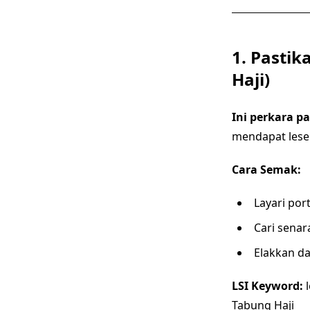
1. Pastik
Haji)
Ini perkara pa
mendapat les
Cara Semak:
Layari por
Cari senar
Elakkan d
LSI Keyword:
l
Tabung Haji