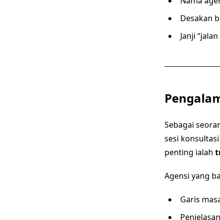
Nama agens
Desakan b
Janji “jala
Pengalam
Sebagai seoran
sesi konsultas
penting ialah
t
Agensi yang ba
Garis masa
Penjelasan