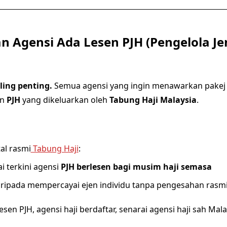
an Agensi Ada Lesen PJH (Pengelola 
ling penting.
Semua agensi yang ingin menawarkan pakej h
en
PJH
yang dikeluarkan oleh
Tabung Haji Malaysia
.
tal rasmi
Tabung Haji
:
ai terkini agensi
PJH berlesen bagi musim haji semasa
aripada mempercayai ejen individu tanpa pengesahan rasm
esen PJH, agensi haji berdaftar, senarai agensi haji sah Mala