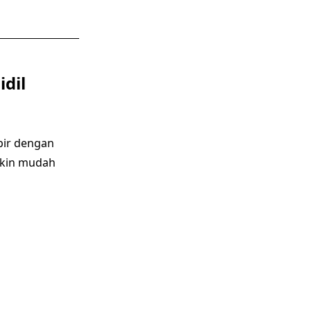
dil
pir dengan
makin mudah