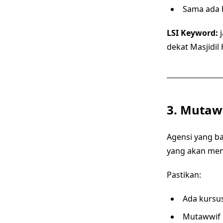
Sama ada h
LSI Keyword:
j
dekat Masjidil
3. Mutaw
Agensi yang b
yang akan mene
Pastikan:
Ada kursus
Mutawwif 