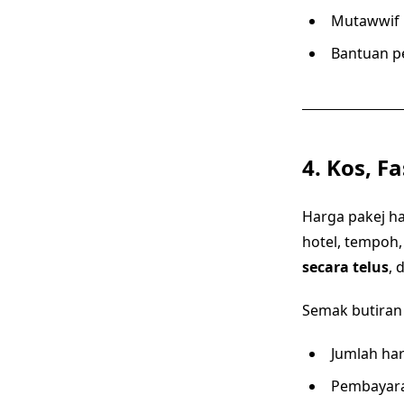
Mutawwif 
Bantuan p
4. Kos, Fa
Harga pakej ha
hotel, tempoh
secara telus
, 
Semak butiran 
Jumlah hari
Pembayara