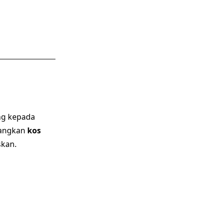
g kepada
rangkan
kos
skan.