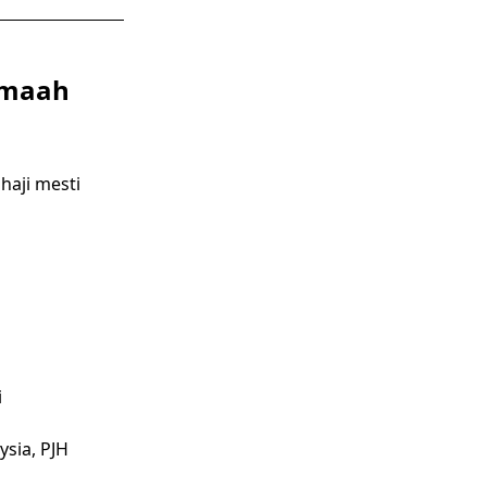
Jemaah
aji mesti
i
ysia, PJH