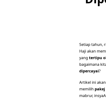
Setiap tahun, 
Haji akan mem
yang
tertipu o
bagaimana kit
dipercayai
?
Artikel ini ak
memilih
pakej
mabrur, insyaAl