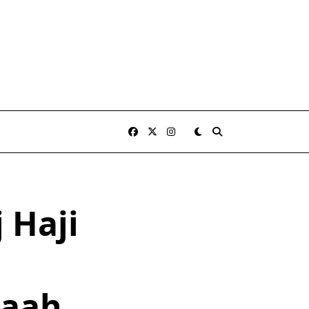
 Haji
maah