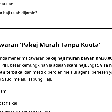
batalan
a haji telah dijamin?
awaran ‘Pakej Murah Tanpa Kuota’
anda menerima tawaran
pakej haji murah bawah RM30,0
 PJH, besar kemungkinan ia adalah
scam haji
. Ingat,
visa h
aran terbuka
, dan mesti diperoleh melalui agensi berlesen
b Saudi melalui Tabung Haji.
cam:
at fizikal