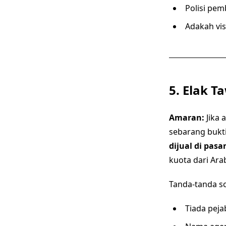
Polisi pem
Adakah vis
5. Elak T
Amaran:
Jika 
sebarang bukti
dijual di pas
kuota dari Ara
Tanda-tanda s
Tiada pejab