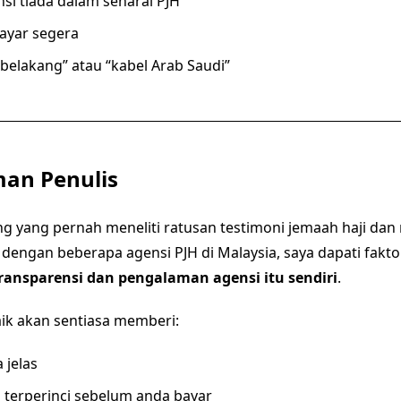
i tiada dalam senarai PJH
ayar segera
n belakang” atau “kabel Arab Saudi”
an Penulis
g yang pernah meneliti ratusan testimoni jemaah haji da
i dengan beberapa agensi PJH di Malaysia, saya dapati fakto
ransparensi dan pengalaman agensi itu sendiri
.
ik akan sentiasa memberi:
 jelas
 terperinci sebelum anda bayar