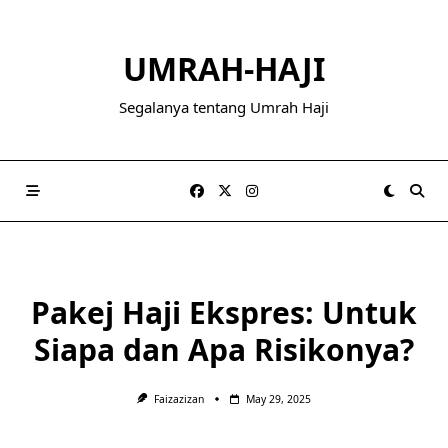
Skip
to
UMRAH-HAJI
content
Segalanya tentang Umrah Haji
Pakej Haji Ekspres: Untuk
Siapa dan Apa Risikonya?
Faizazizan
May 29, 2025