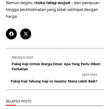
Namun begitu,
risiko tetap wujud
– dari penipuan
hingga perkhidmatan yang tidak setimpal dengan
harga.
<span
PREVIOUS POST
class="nav-
Pakej Haji Untuk Warga Emas: Apa Yang Perlu Diberi
subtitle
Perhatian
screen-
NEXT POST
reader-
Pakej Haji Tabung Haji vs Swasta: Mana Lebih Baik?
text">Page</span>
RELATED POSTS