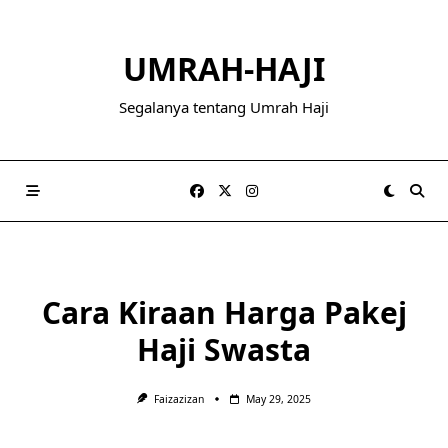
Skip
to
UMRAH-HAJI
content
Segalanya tentang Umrah Haji
Cara Kiraan Harga Pakej
Haji Swasta
Faizazizan
May 29, 2025