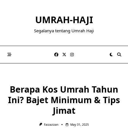
Skip
to
UMRAH-HAJI
content
Segalanya tentang Umrah Haji
Berapa Kos Umrah Tahun
Ini? Bajet Minimum & Tips
Jimat
Faizazizan
May 31, 2025