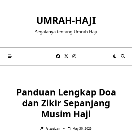
Skip
to
UMRAH-HAJI
content
Segalanya tentang Umrah Haji
Panduan Lengkap Doa
dan Zikir Sepanjang
Musim Haji
Faizazizan
May 30, 2025